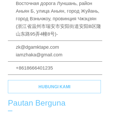
Восточная дорога Луншань, район
Аньян Б, улица Аньян, город Жуйань,
город Вэньчжоу, провинция Чжэцзян
(浙江省温州市瑞安市安阳街道安阳B区隆
山东路95弄4幢8号)-
zk@dgamktape.com
iamzhaka@gmail.com
+8618666401235
HUBUNGI KAMI
Pautan Berguna