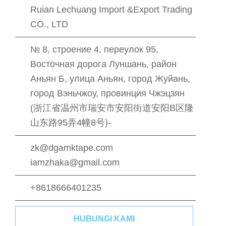
Ruian Lechuang Import &Export Trading
CO., LTD
№ 8, строение 4, переулок 95,
Восточная дорога Луншань, район
Аньян Б, улица Аньян, город Жуйань,
город Вэньчжоу, провинция Чжэцзян
(浙江省温州市瑞安市安阳街道安阳B区隆
山东路95弄4幢8号)-
zk@dgamktape.com
iamzhaka@gmail.com
+8618666401235
HUBUNGI KAMI