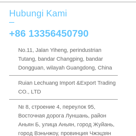
Hubungi Kami
+86 13356450790
No.11, Jalan Yiheng, perindustrian
Tutang, bandar Changping, bandar
Dongguan, wilayah Guangdong, China
Ruian Lechuang Import &Export Trading
CO., LTD
№ 8, строение 4, переулок 95,
Восточная дорога Луншань, район
Аньян Б, улица Аньян, город Жуйань,
город Вэньчжоу, провинция Чжэцзян