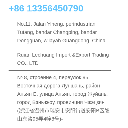
+86 13356450790
No.11, Jalan Yiheng, perindustrian
Tutang, bandar Changping, bandar
Dongguan, wilayah Guangdong, China
Ruian Lechuang Import &Export Trading
CO., LTD
№ 8, строение 4, переулок 95,
Восточная дорога Луншань, район
Аньян Б, улица Аньян, город Жуйань,
город Вэньчжоу, провинция Чжэцзян
(浙江省温州市瑞安市安阳街道安阳B区隆
山东路95弄4幢8号)-