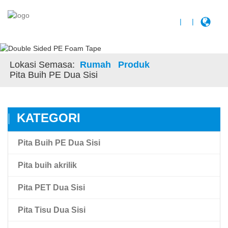
|
|
Lokasi Semasa:
Rumah
Produk
Pita Buih PE Dua Sisi
KATEGORI
Pita Buih PE Dua Sisi
Pita buih akrilik
Pita PET Dua Sisi
Pita buih akrilik
Pita Tisu Dua Sisi
Pita Buih Akrilik Ikatan Tinggi Amk
Pita Filem Haiwan Peliharaan Telus Dua Sisi