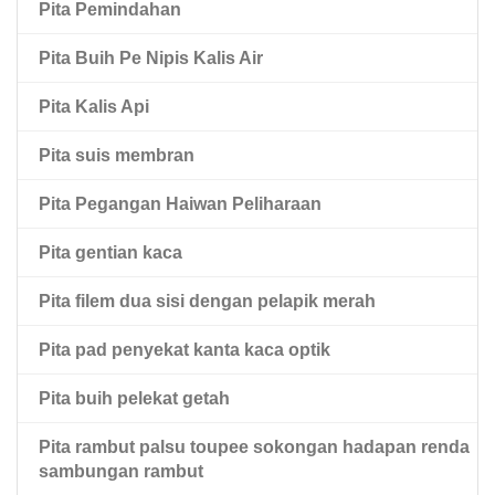
Pita Pemindahan
Pita Haiwan Peliharaan Hitam Dua Sisi
Pita Buih Pe Nipis Kalis Air
Pita Haiwan Peliharaan Dua Sisi Dengan Pelapik
Mopp Merah
Pita Kalis Api
Pita suis membran
Pita Pegangan Haiwan Peliharaan
Pita gentian kaca
Pita filem dua sisi dengan pelapik merah
Pita pad penyekat kanta kaca optik
Pita buih pelekat getah
Pita rambut palsu toupee sokongan hadapan renda
sambungan rambut