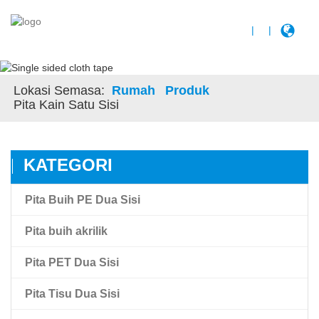
|
|
Lokasi Semasa:
Rumah
Produk
Pita Kain Satu Sisi
KATEGORI
Pita Buih PE Dua Sisi
Pita buih akrilik
Pita PET Dua Sisi
Pita buih akrilik
Pita Tisu Dua Sisi
Pita Buih Akrilik Ikatan Tinggi Amk
Pita Filem Haiwan Peliharaan Telus Dua Sisi