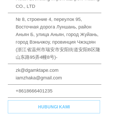
CO., LTD
№ 8, строение 4, переулок 95,
Восточная дорога Луншань, район
Аньян Б, улица Аньян, город Жуйань,
город Вэньчжоу, провинция Чжэцзян
(浙江省温州市瑞安市安阳街道安阳B区隆
山东路95弄4幢8号)-
zk@dgamktape.com
iamzhaka@gmail.com
+8618666401235
HUBUNGI KAMI