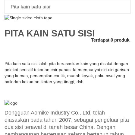
Pita kain satu sisi
pita dua sisi rambut palsu
PITA KAIN SATU SISI
Terdapat 0 produk.
Pita kain satu sisi ialah pita berasaskan kain yang disalut dengan
pelekat sensitif tekanan cair panas. Ia mempunyai ciri-ciri garisan
yang kemas, penampilan cantik, mudah koyak, paku awal yang
baik dan kekuatan ikatan yang tinggi, dsb.
Dongguan Aomike Industry Co., Ltd. telah
diasaskan pada tahun 2007, sebagai pengeluar pita
dua sisi terawal di tanah besar China. Dengan
pembangunan berterusan selama bertahun-tahun,