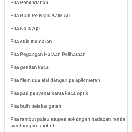
Pita Pemindahan
Pita Haiwan Peliharaan Hitam Dua Sisi
Pita Buih Pe Nipis Kalis Air
Pita Haiwan Peliharaan Dua Sisi Dengan Pelapik
Mopp Merah
Pita Kalis Api
Pita suis membran
Pita Pegangan Haiwan Peliharaan
Pita gentian kaca
Pita filem dua sisi dengan pelapik merah
Pita pad penyekat kanta kaca optik
Pita buih pelekat getah
Pita rambut palsu toupee sokongan hadapan renda
sambungan rambut