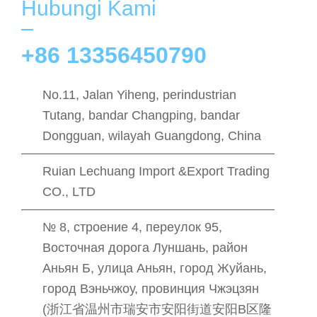
Hubungi Kami
+86 13356450790
No.11, Jalan Yiheng, perindustrian
Tutang, bandar Changping, bandar
Dongguan, wilayah Guangdong, China
Ruian Lechuang Import &Export Trading
CO., LTD
№ 8, строение 4, переулок 95,
Восточная дорога Луншань, район
Аньян Б, улица Аньян, город Жуйань,
город Вэньчжоу, провинция Чжэцзян
(浙江省温州市瑞安市安阳街道安阳B区隆