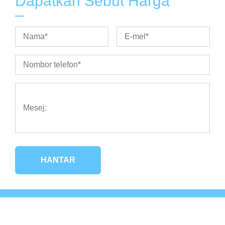
Dapatkan Sebut Harga
HANTAR
Hakcipta Terpelihara © 2023Phasellus ultrices nulla quis
nibh. Quisque a lectu |
Dasar Privasi