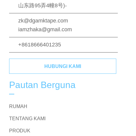
山东路95弄4幢8号)-
zk@dgamktape.com
iamzhaka@gmail.com
+8618666401235
HUBUNGI KAMI
Pautan Berguna
RUMAH
TENTANG KAMI
PRODUK