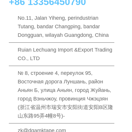
+86 13356450790
No.11, Jalan Yiheng, perindustrian
Tutang, bandar Changping, bandar
Dongguan, wilayah Guangdong, China
Ruian Lechuang Import &Export Trading
CO., LTD
№ 8, строение 4, переулок 95,
Восточная дорога Луншань, район
Аньян Б, улица Аньян, город Жуйань,
город Вэньчжоу, провинция Чжэцзян
(浙江省温州市瑞安市安阳街道安阳B区隆
山东路95弄4幢8号)-
zk@dgamktape.com