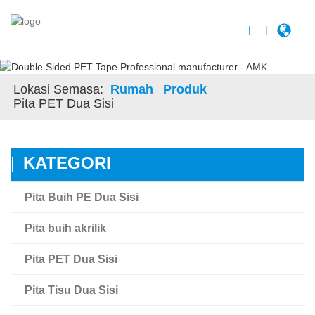
|
|
Lokasi Semasa:
Rumah
Produk
Pita PET Dua Sisi
KATEGORI
Pita Buih PE Dua Sisi
Pita buih akrilik
Pita PET Dua Sisi
Pita buih akrilik
Pita Tisu Dua Sisi
Pita Buih Akrilik Ikatan Tinggi Amk
Pita Filem Haiwan Peliharaan Telus Dua Sisi