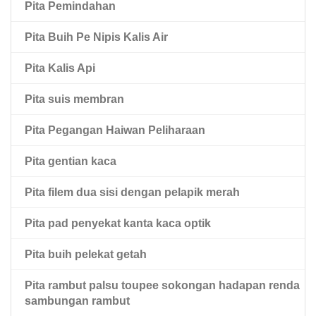
Pita Pemindahan
Pita Haiwan Peliharaan Hitam Dua Sisi
Pita Buih Pe Nipis Kalis Air
Pita Haiwan Peliharaan Dua Sisi Dengan Pelapik
Mopp Merah
Pita Kalis Api
Pita suis membran
Pita Pegangan Haiwan Peliharaan
Pita gentian kaca
Pita filem dua sisi dengan pelapik merah
Pita pad penyekat kanta kaca optik
Pita buih pelekat getah
Pita rambut palsu toupee sokongan hadapan renda
sambungan rambut