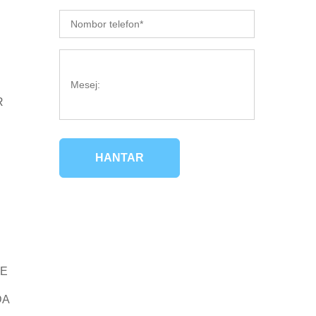
R
HANTAR
EE
DA