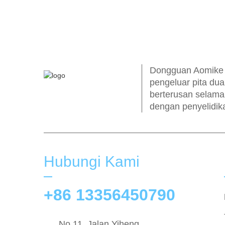
Dongguan Aomike I
pengeluar pita du
berterusan selama
dengan penyelidika
Hubungi Kami
+86 13356450790
No.11, Jalan Yiheng,