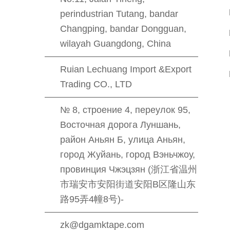
perindustrian Tutang, bandar
Changping, bandar Dongguan,
wilayah Guangdong, China
Ruian Lechuang Import &Export
Trading CO., LTD
№ 8, строение 4, переулок 95,
Восточная дорога Луншань,
район Аньян Б, улица Аньян,
город Жуйань, город Вэньчжоу,
провинция Чжэцзян (浙江省温州
市瑞安市安阳街道安阳B区隆山东
路95弄4幢8号)-
zk@dgamktape.com