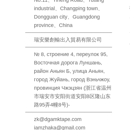
No.11、Yiheng Road、Tutang
industrial、Changping town、
Dongguan city、Guangdong
province、China
瑞安樂創輸出入貿易有限公司
№ 8, строение 4, переулок 95,
Восточная дорога Луншань,
район Аньян Б, улица Аньян,
город Жуйань, город Вэньчжоу,
провинция Чжэцзян (浙江省温州
市瑞安市安阳街道安阳B区隆山东
路95弄4幢8号)-
zk@dgamktape.com
iamzhaka@gmail.com