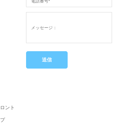
送信
ロント
プ