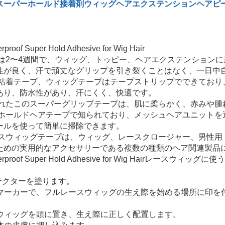
スーパーホールド接着剤ウィッグヘアエクステンションヘアピ
は2〜4週間で、ウィッグ、トゥピー、ヘアエクステンション
性が良く、汗で頑丈なグリップを引き裂くことはなく、一日中
の粘着テープ、ウィッグテープはテープストリップでできており
あり、防水性があり、汗にくく、快適です。
されたこのスーパーグリップテープは、肌に柔らかく、赤みや腫
ーホールドヘアテープで知られており、メッシュヘアユニットを
ールを使って簡単に掃除できます。
ースウィッグテープは、ウィッグ、レースクロージャー、男性用
ための実用的なアクセサリーである複数の種類のヘア関連製品
レースウィッグに使う
テクターを塗ります。
るマーカーで、フルレースウィッグの生え際を始める場所に印を
トウィッグを頭に置き、生え際に正しく配置します。