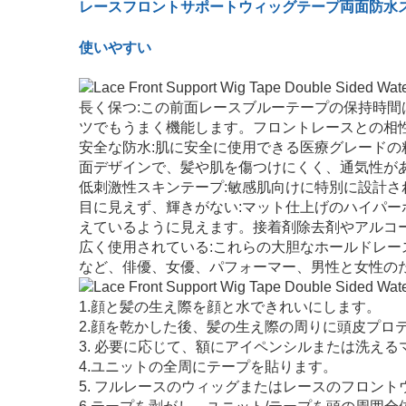
レースフロントサポートウィッグテープ両面防水
使いやすい
長く保つ:この前面レースブルーテープの保持時間
ツでもうまく機能します。フロントレースとの相
安全な防水:肌に安全に使用できる医療グレード
面デザインで、髪や肌を傷つけにくく、通気性が
低刺激性スキンテープ:敏感肌向けに特別に設計
目に見えず、輝きがない:マット仕上げのハイパ
えているように見えます。接着剤除去剤やアルコ
広く使用されている:これらの大胆なホールドレ
など、俳優、女優、パフォーマー、男性と女性の
1.顔と髪の生え際を顔と水できれいにします。
2.顔を乾かした後、髪の生え際の周りに頭皮プロ
3. 必要に応じて、額にアイペンシルまたは洗え
4.ユニットの全周にテープを貼ります。
5. フルレースのウィッグまたはレースのフロン